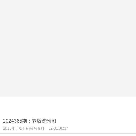
2024365期：老版跑狗图
2025年正版开码买马资料
12-31 00:37