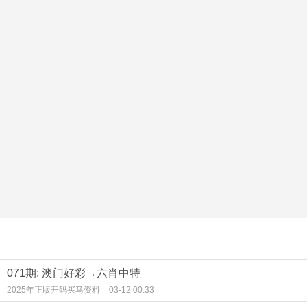
071期: 澳门好彩→六肖中特
2025年正版开码买马资料
03-12 00:33